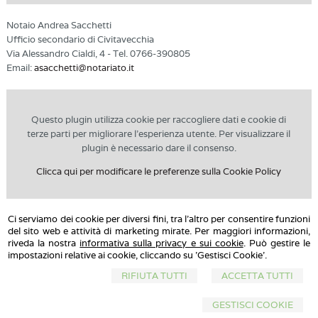
Notaio Andrea Sacchetti
Ufficio secondario di Civitavecchia
Via Alessandro Cialdi, 4 - Tel. 0766-390805
Email:
asacchetti@notariato.it
Questo plugin utilizza cookie per raccogliere dati e cookie di
terze parti per migliorare l'esperienza utente. Per visualizzare il
plugin è necessario dare il consenso.
Clicca qui per modificare le preferenze sulla Cookie Policy
Ci serviamo dei cookie per diversi fini, tra l'altro per consentire funzioni
del sito web e attività di marketing mirate. Per maggiori informazioni,
riveda la nostra
informativa sulla privacy e sui cookie
. Può gestire le
Studio Notarile Sacchetti
impostazioni relative ai cookie, cliccando su 'Gestisci Cookie'.
Sede di Roma
: Via Lima n.48 - 00198 - Tel. 063232777
- Email:
asacchetti@notariato.it
RIFIUTA TUTTI
ACCETTA TUTTI
Sede di Civitavecchia:
Via Alessandro Cialdi, 4 - Tel. 0766390805
© 2026 Copyright Studio Notarile Sacchetti. Tutti i diritti riservati | P.IVA
GESTISCI COOKIE
07401440586 |
Sitemap
-
Privacy
-
Cookie Policy
-
Gestisci Cookie
-
Credits