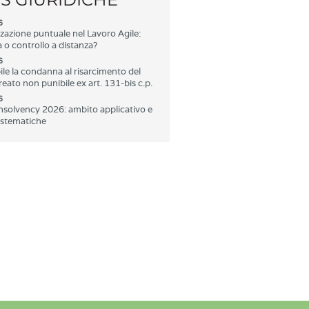
6
zazione puntuale nel Lavoro Agile:
 o controllo a distanza?
6
ile la condanna al risarcimento del
eato non punibile ex art. 131-bis c.p.
6
Insolvency 2026: ambito applicativo e
istematiche