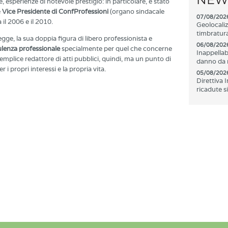
, esperienze di notevole prestigio: in particolare, è stato
e
Vice Presidente di ConfProfessioni
(organo sindacale
07/08/202
 il 2006 e il 2010.
Geolocaliz
timbratura
legge, la sua doppia figura di libero professionista e
06/08/202
lenza professionale
specialmente per quel che concerne
Inappellab
mplice redattore di atti pubblici, quindi, ma un punto di
danno da r
r i propri interessi e la propria vita.
05/08/202
Direttiva 
ricadute s