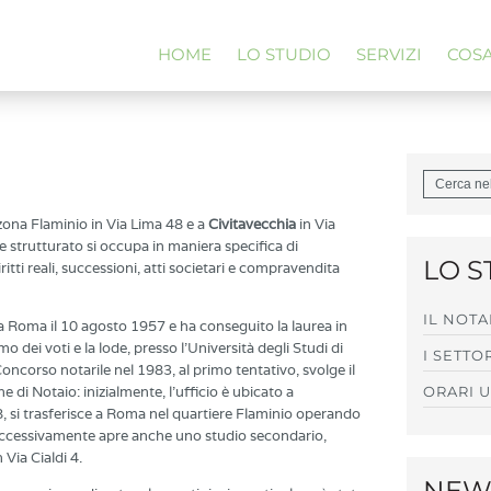
HOME
LO STUDIO
SERVIZI
COS
ona Flaminio in Via Lima 48 e a
Civitavecchia
in Via
 e strutturato si occupa in maniera specifica di
LO S
iritti reali, successioni, atti societari e compravendita
IL NOTA
a Roma il 10 agosto 1957 e ha conseguito la laurea in
o dei voti e la lode, presso l’Università degli Studi di
I SETTO
ncorso notarile nel 1983, al primo tentativo, svolge il
e di Notaio: inizialmente, l’ufficio è ubicato a
ORARI U
 si trasferisce a Roma nel quartiere Flaminio operando
 successivamente apre anche uno studio secondario,
 Via Cialdi 4.
NEWS