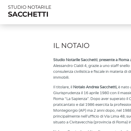
STUDIO NOTARILE
SACCHETTI
IL NOTAIO
Studio Notarile Sacchetti
,
presente a Roma
z
Alessandro Cialdi 4, grazie a uno staff snello
consulenza civilistica e fiscale in materia di d
immobili.
Il titolare, il
Notaio
Andrea Sacchetti,
è nato 
Giurisprudenza il 16 aprile 1980 con il massim
Roma “La Sapienza”. Dopo aver superato il Co
praticantato e dal 1986 esercita la profession
Montegiorgio (AP) ma 2 anni dopo, nel 1988,
principalmente nell’ufficio di Via Lima 48;
situato a Civitavecchia (provincia di Roma) in