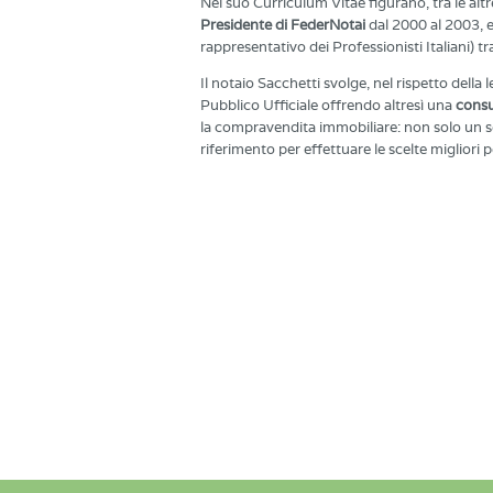
Nel suo Curriculum Vitae figurano, tra le altre
Presidente di FederNotai
dal 2000 al 2003, 
rappresentativo dei Professionisti Italiani) tra
Il notaio Sacchetti svolge, nel rispetto della 
Pubblico Ufficiale offrendo altresì una
consu
la compravendita immobiliare: non solo un se
riferimento per effettuare le scelte migliori pe