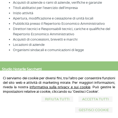
Acquisti di aziende o rami di aziende, verifiche e garanzie
Titoli abilitativi per l'esercizio dell'impresa
Inizio attività
Apertura, modificazione e cessazione di unità locali
Pubblicità presso il Repertorio Economico Amministrativo
Direttori tecnici e Responsabili tecnici, cariche e qualifiche del
Repertorio Economico Amministrativo
Acquisti di concessioni, brevetti e marchi
Locazioni di aziende
Organismi sindacali e comunicazioni di legge
Studio Notarile Sacchetti
Sede di Roma
: Via Lima n.48 - 00198 - Tel. 063232777
- Email:
Ci serviamo dei cookie per diversi fini, tra l'altro per consentire funzioni
asacchetti@notariato.it
Sede di Civitavecchia:
del sito web e attività di marketing mirate. Per maggiori informazioni,
Via Alessandro Cialdi, 4 - Tel. 0766390805
riveda la nostra
informativa sulla privacy e sui cookie
. Può gestire le
© 2026 Copyright Studio Notarile Sacchetti. Tutti i diritti riservati | P.IVA
07401440586 |
impostazioni relative ai cookie, cliccando su 'Gestisci Cookie'.
Sitemap
-
Privacy
-
Cookie Policy
-
Gestisci Cookie
-
Credits
RIFIUTA TUTTI
ACCETTA TUTTI
GESTISCI COOKIE